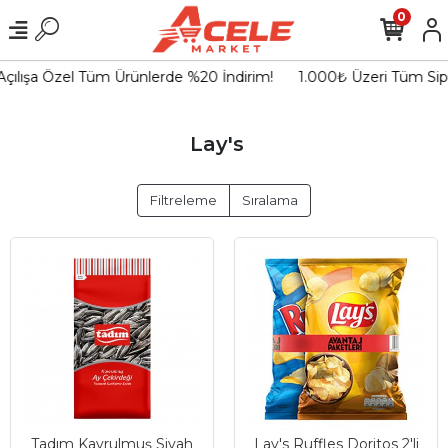
0
çılışa Özel Tüm Ürünlerde %20 İndirim!
1.000₺ Üzeri Tüm Sipa
Lay's
Filtreleme
Sıralama
Tadım Kavrulmuş Siyah
Lay's Ruffles Doritos 2'li