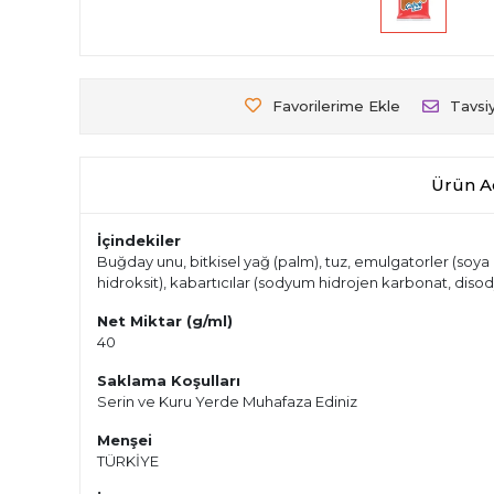
Favorilerime Ekle
Tavsi
Ürün A
İçindekiler
Buğday unu, bitkisel yağ (palm), tuz, emulgatorler (soya les
hidroksit), kabartıcılar (sodyum hidrojen karbonat, disod
Net Miktar (g/ml)
40
Saklama Koşulları
Serin ve Kuru Yerde Muhafaza Ediniz
Menşei
TÜRKİYE