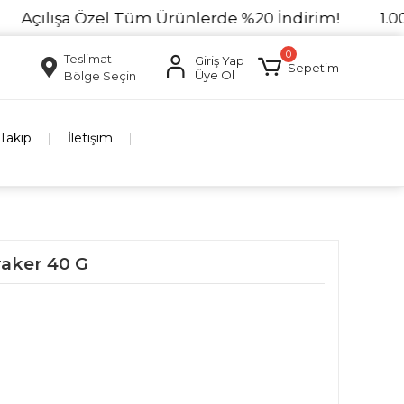
ılışa Özel Tüm Ürünlerde %20 İndirim!
1.000₺ Ü
0
Teslimat
Giriş Yap
Sepetim
Üye Ol
Bölge Seçin
 Takip
İletişim
raker 40 G