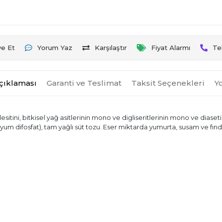
ye Et
Yorum Yaz
Karşılaştır
Fiyat Alarmı
Te
çıklaması
Garanti ve Teslimat
Taksit Seçenekleri
Y
itini, bitkisel yağ asitlerinin mono ve digliseritlerinin mono ve diasetil 
yum difosfat), tam yağlı süt tozu. Eser miktarda yumurta, susam ve fındık