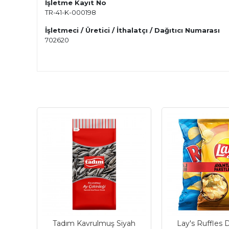
İşletme Kayıt No
TR-41-K-000198
İşletmeci / Üretici / İthalatçı / Dağıtıcı Numarası
702620
Tadım Kavrulmuş Siyah
Lay's Ruffles Do