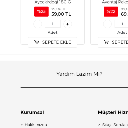
Ayçekirdeği 180 G
Avantaj Pake
79,00 TL
89,
%25
%22
59,00 TL
69
Adet
Adet
SEPETE EKLE
SEPETE
Yardım Lazım Mı?
Kurumsal
Müşteri Hiz
Hakkımızda
Sıkça Sorulan