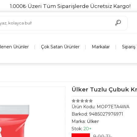
.000₺ Üzeri Tüm Siparişlerde Ücretsiz Kargo!
Aç
lenen Ürünler
Çok Satan Ürünler
Markalar
Sipariş
Ülker Tuzlu Çubuk K
Ürün Kodu:
MOP7ETA4WA
Barkod:
9485027976971
Marka:
Ülker
Stok:
20+
9,00 TL