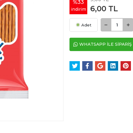
%33
6,00 TL
indirim
Adet
WHATSAPP İLE SİPARİŞ