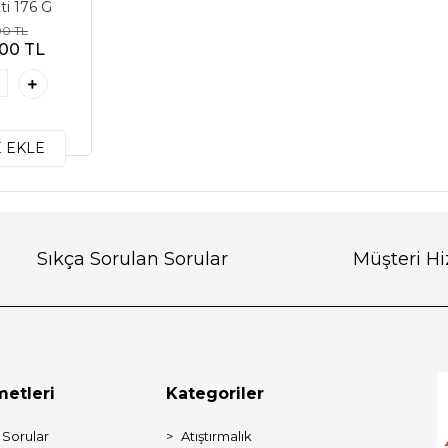
ti 176 G
00 TL
,00 TL
 EKLE
Sıkça Sorulan Sorular
Müşteri H
metleri
Kategoriler
 Sorular
Atıştırmalık