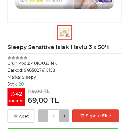
Sleepy Sensitive Islak Havlu 3 x 50'li
Ürün Kodu:
4UKJU3JINK
Barkod:
9485027610158
Marka:
Sleepy
Stok:
20+
119,00 TL
%42
69,00 TL
indirim
Sepete Ekle
Adet