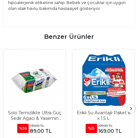
hipoalerjenik etiketine sahip. Bebek ve çocuklar için uygun
olan ıslak havlu, bakımda hassasiyet gösteriyor.
Benzer Ürünler
Solo Temizlikte Ultra Güç
Erikli Su Avantajlı Paket 6
Sedir Ağacı & Yasemin
x 1.5 L
Esintisi Yüzey Temizlik
139,00 TL
199,00 TL
%36
%15
Havlusu 100’lü
89,00 TL
169,00 TL